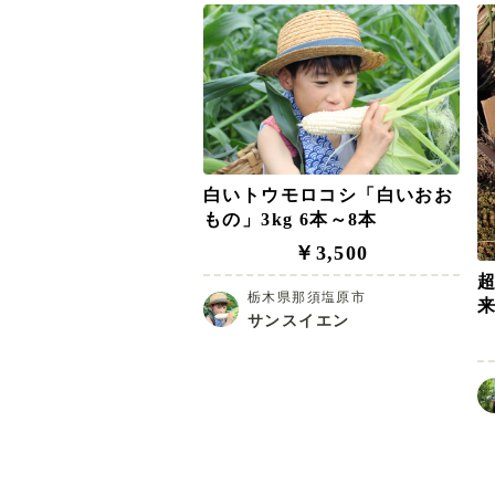
白いトウモロコシ「白いおお
もの」3kg 6本～8本
￥3,500
栃木県那須塩原市
サンスイエン