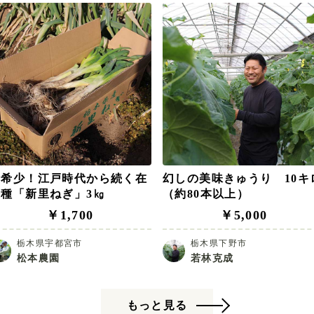
超希少！江戸時代から続く在
幻しの美味きゅうり 10キ
来種「新里ねぎ」3㎏
（約80本以上）
￥1,700
￥5,000
栃木県宇都宮市
栃木県下野市
松本農園
若林克成
もっと見る