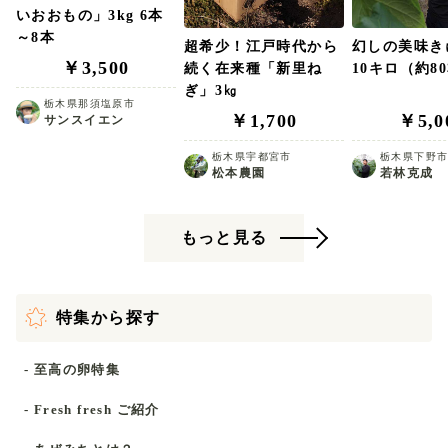
いおおもの」3kg 6本
～8本
超希少！江戸時代から
幻しの美味
￥3,500
続く在来種「新里ね
10キロ（約8
ぎ」3㎏
栃木県那須塩原市
￥1,700
￥5,0
サンスイエン
栃木県宇都宮市
栃木県下野
松本農園
若林克成
もっと見る
特集から探す
- 至高の卵特集
- Fresh fresh ご紹介