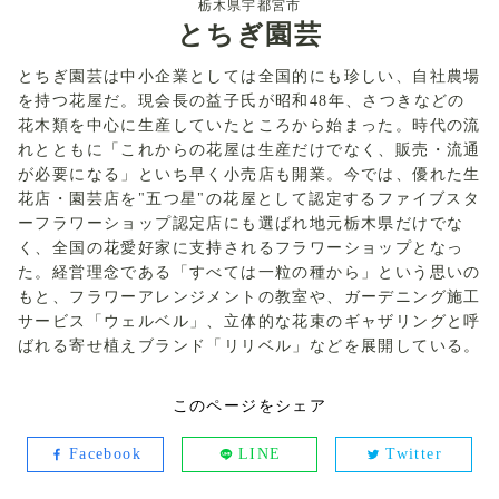
栃木県宇都宮市
とちぎ園芸
とちぎ園芸は中小企業としては全国的にも珍しい、自社農場
を持つ花屋だ。現会長の益子氏が昭和48年、さつきなどの
花木類を中心に生産していたところから始まった。時代の流
れとともに「これからの花屋は生産だけでなく、販売・流通
が必要になる」といち早く小売店も開業。今では、優れた生
花店・園芸店を"五つ星"の花屋として認定するファイブスタ
ーフラワーショップ認定店にも選ばれ地元栃木県だけでな
く、全国の花愛好家に支持されるフラワーショップとなっ
た。経営理念である「すべては一粒の種から」という思いの
もと、フラワーアレンジメントの教室や、ガーデニング施工
サービス「ウェルベル」、立体的な花束のギャザリングと呼
ばれる寄せ植えブランド「リリベル」などを展開している。
このページをシェア
Facebook
LINE
Twitter