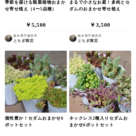
季節を届ける観葉植物おまか
まるで小さなお庭！多肉とセ
せ寄せ植え（4〜5品種）
ダムのおまかせ寄せ植え
￥5,500
￥3,500
栃木県宇都宮市
栃木県宇都宮市
とちぎ園芸
とちぎ園芸
個性豊か！セダムおまかせ6
ネックレス2種入りセダムお
ポットセット
まかせ6ポットセット