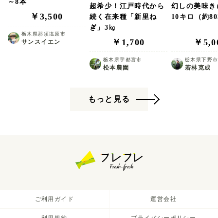
～8本
超希少！江戸時代から
幻しの美味
￥3,500
続く在来種「新里ね
10キロ（約8
ぎ」3㎏
栃木県那須塩原市
￥1,700
￥5,0
サンスイエン
栃木県宇都宮市
栃木県下野
松本農園
若林克成
もっと見る
ご利用ガイド
運営会社
利用規約
プライバシーポリシー