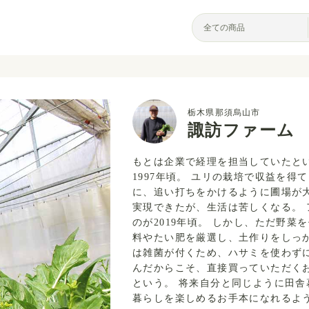
栃木県那須烏山市
諏訪ファーム
もとは企業で経理を担当していたと
1997年頃。 ユリの栽培で収益を
に、追い打ちをかけるように圃場が大
実現できたが、生活は苦しくなる。
のが2019年頃。 しかし、ただ野
料やたい肥を厳選し、土作りをしっ
は雑菌が付くため、ハサミを使わず
んだからこそ、直接買っていただく
という。 将来自分と同じように田
暮らしを楽しめるお手本になれるよ