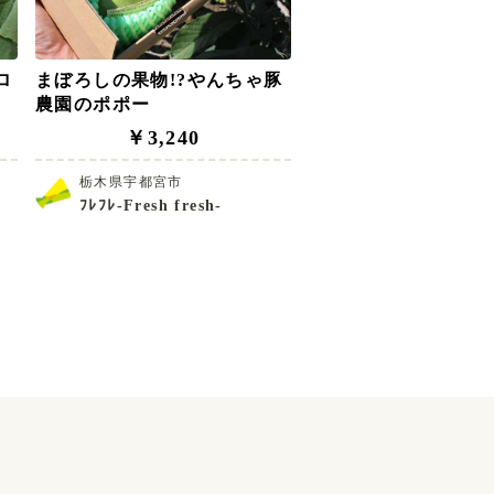
ロ
まぼろしの果物!?やんちゃ豚
農園のポポー
￥3,240
栃木県宇都宮市
ﾌﾚﾌﾚ-Fresh fresh-