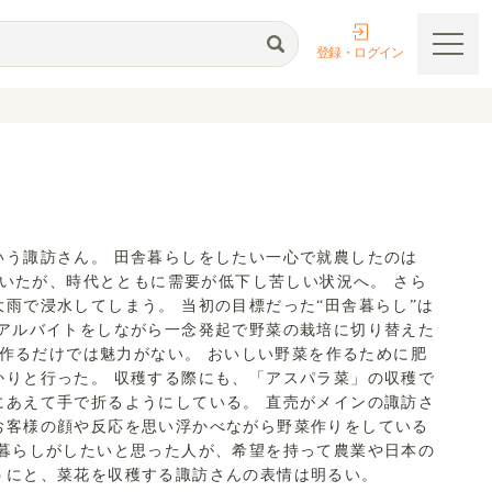
登録・ログイン
いう諏訪さん。 田舎暮らしをしたい一心で就農したのは
得ていたが、時代とともに需要が低下し苦しい状況へ。 さら
雨で浸水してしまう。 当初の目標だった“田舎暮らし”は
 アルバイトをしながら一念発起で野菜の栽培に切り替えた
菜を作るだけでは魅力がない。 おいしい野菜を作るために肥
かりと行った。 収穫する際にも、「アスパラ菜」の収穫で
にあえて手で折るようにしている。 直売がメインの諏訪さ
お客様の顔や反応を思い浮かべながら野菜作りをしている
舎暮らしがしたいと思った人が、希望を持って農業や日本の
うにと、菜花を収穫する諏訪さんの表情は明るい。