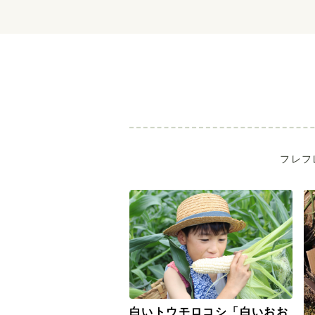
フレフ
白いトウモロコシ「白いおお