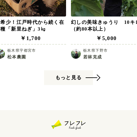
超希少！江戸時代から続く在
幻しの美味きゅうり 10キ
来種「新里ねぎ」3㎏
（約80本以上）
￥1,700
￥5,000
栃木県宇都宮市
栃木県下野市
松本農園
若林克成
もっと見る