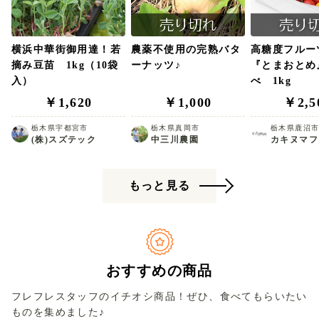
きな土地だった。 そこから独自に微生物や有機肥料に
ついて調べ、土壌をじっくりと改善していった。 今で
はしっとりとした保水・保肥力の高い、アスパラに適
横浜中華街御用達！若
農薬不使用の完熟バタ
高糖度フルー
した土へと仕上がった。 まさに“農業界の半沢直樹”と
摘み豆苗 1kg（10袋
ーナッツ♪
『とまおとめ
でもいうべき、不屈の精神で出来上がった大久保さん
入）
べ 1kg
のアスパラ。 多くの有名シェフや都内のお客様からの
￥1,620
￥1,000
￥2,5
指名も受けるようになった今でも、“おいしかった”と
いう声への責任を果たすため何度もハウスに足を運ん
栃木県宇都宮市
栃木県真岡市
栃木県鹿沼
でいる。
(株)スズテック
中三川農園
カキヌマフ
もっと見る
おすすめの商品
フレフレスタッフのイチオシ商品！ぜひ、食べてもらいたい
ものを集めました♪