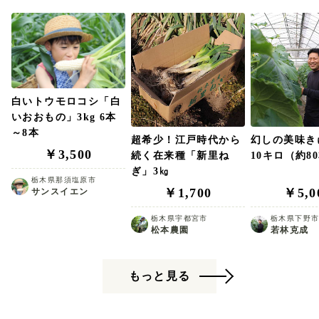
白いトウモロコシ「白
いおおもの」3kg 6本
～8本
超希少！江戸時代から
幻しの美味
￥3,500
続く在来種「新里ね
10キロ（約8
ぎ」3㎏
栃木県那須塩原市
￥1,700
￥5,0
サンスイエン
栃木県宇都宮市
栃木県下野
松本農園
若林克成
もっと見る