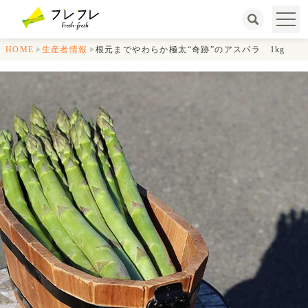
HOME
生産者情報
根元までやわらか極太“奇跡”のアスパラ 1kg