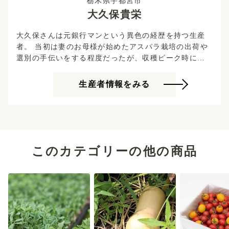
栃木県宇都宮市
大久保貴栄
大久保さんは元銀行マンという異色の経歴を持つ生産
者。 当初は妻のお母様が始めたアスパラ栽培の出荷や
選別の手伝いをする程度だったが、収穫ピーク時には
家族総出でも作業が追い付かないことがあった。 大変
ながらも作業を手伝ううち、農業の楽しさやりがいを
生産者情報をみる
感じるようになっていった大久保さん。 安定した職業
から農業の世界に飛び込むには大きな葛藤と自問があ
ったというが、就農の決断を下した理由を「一言でい
えばやりがいと将来性」だと話す。 十数年前、まだア
スパラが市民権を得る前から栽培に着手していたが、
周りには学べる環境や先輩農家も少なく、大久保さん
このカテゴリーの他の商品
自身農業未経験。 全てが手探りの状況の中、とにかく
朝から晩までハウスの様子を何度も確認しては、記録
を取り続け、新しいことを試していった。 土地は砂目
で水はけがよすぎることから、肥料を与えても水と一
緒に流れてしまう土壌質。 さらに、1mも掘れば石がゴ
ロゴロと出てくる。 支柱はハンマーで打たないと入っ
ていかない。アスパラどころか農産物を作るには不向