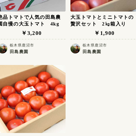
絶品トマトで人気の田島農
大玉トマトとミニトマトの
園自慢の大玉トマト 4kg
贅沢セット 2㎏箱入り
￥3,200
￥1,900
栃木県鹿沼市
栃木県鹿沼市
田島農園
田島農園