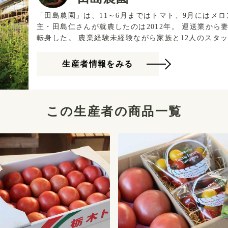
「田島農園」は、11～6月まではトマト、9月にはメロン
主・田島仁さんが就農したのは2012年。 運送業か
転身した。 農業経験未経験ながら家族と12人のスタッフで農園を切り盛りし、巧みな経営
手腕と運送業時代に培ったコーチングスキルで栽培規模と売上を拡
べられない田島さん。 「自分が食べられないから、
生産者情報をみる
らこそ家族やスタッフ、お客様の声に耳を傾け、“買い
ているんだと思います」と話す。 明るい性格で周囲を笑顔にする田島さんの笑顔は、トマ
トのように明るく輝いている。
この生産者の商品一覧