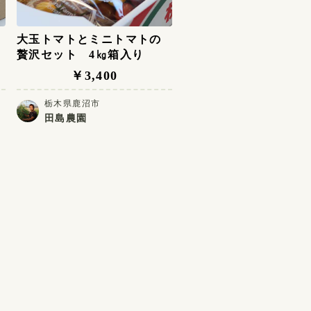
大玉トマトとミニトマトの
贅沢セット 4㎏箱入り
￥3,400
栃木県鹿沼市
田島農園