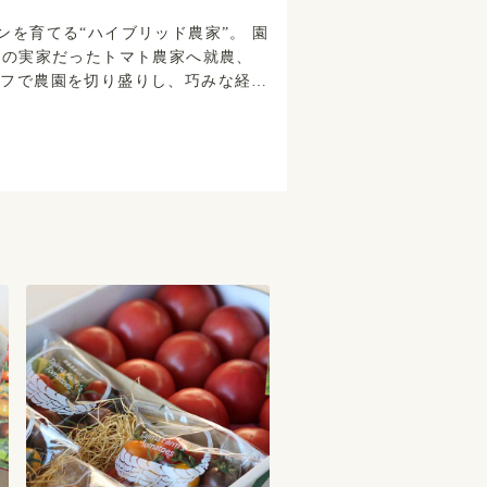
を育てる“ハイブリッド農家”。 園
ら妻の実家だったトマト農家へ就農、
大。 実は、トマトを食
人の反応が人一倍気になります。だか
手ファースト”のトマト作りができ