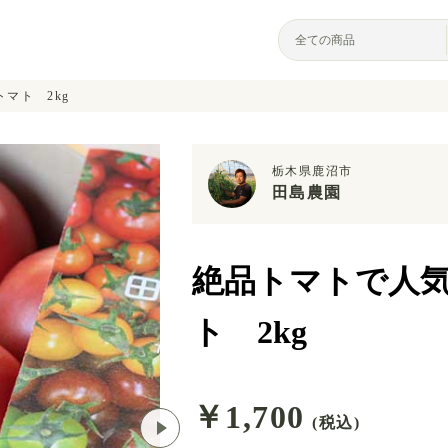
マト 2kg
栃木県鹿沼市
田島農園
絶品トマトで人
ト 2kg
￥1,700
(税込)