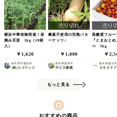
横浜中華街御用達！若
農薬不使用の完熟バタ
高糖度フルー
摘み豆苗 1kg（10袋
ーナッツ♪
『とまおとめ
入）
べ 1kg
￥1,620
￥1,000
￥2,5
栃木県宇都宮市
栃木県真岡市
栃木県鹿沼
(株)スズテック
中三川農園
カキヌマフ
もっと見る
おすすめの商品