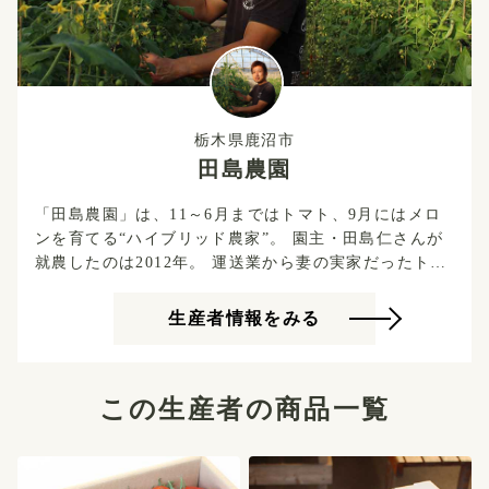
栃木県鹿沼市
田島農園
「田島農園」は、11～6月まではトマト、9月にはメロ
ンを育てる“ハイブリッド農家”。 園主・田島仁さんが
就農したのは2012年。 運送業から妻の実家だったトマ
ト農家へ就農、転身した。 農業経験未経験ながら家族
と12人のスタッフで農園を切り盛りし、巧みな経営手
生産者情報をみる
腕と運送業時代に培ったコーチングスキルで栽培規模
と売上を拡大。 実は、トマトを食べられない田島さ
ん。 「自分が食べられないから、人の反応が人一倍気
この生産者の商品一覧
になります。だからこそ家族やスタッフ、お客様の声
に耳を傾け、“買い手ファースト”のトマト作りができ
ているんだと思います」と話す。 明るい性格で周囲を
笑顔にする田島さんの笑顔は、トマトのように明るく