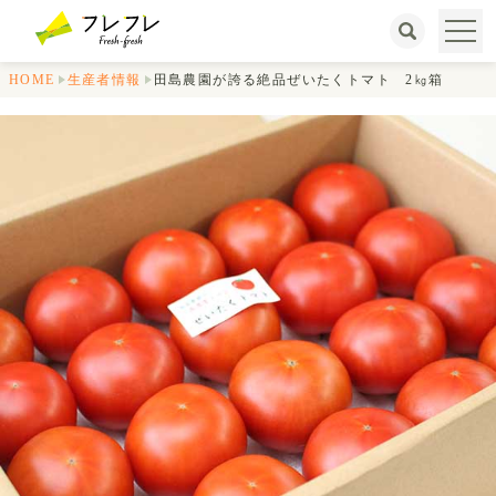
HOME
生産者情報
田島農園が誇る絶品ぜいたくトマト 2㎏箱