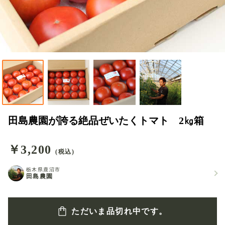
田島農園が誇る絶品ぜいたくトマト 2㎏箱
￥3,200
(税込)
栃木県鹿沼市
田島農園
ただいま品切れ中です。