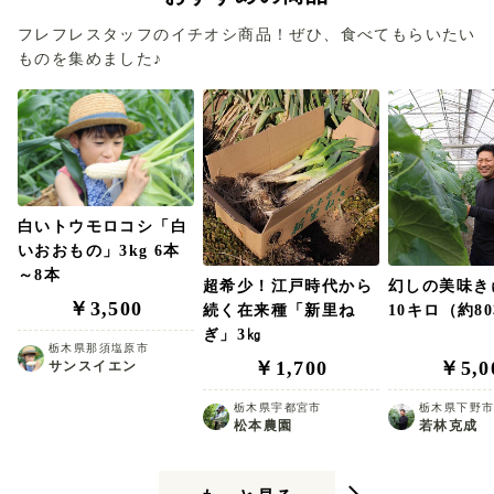
フレフレスタッフのイチオシ商品！ぜひ、食べてもらいたい
ものを集めました♪
白いトウモロコシ「白
いおおもの」3kg 6本
～8本
超希少！江戸時代から
幻しの美味
￥3,500
続く在来種「新里ね
10キロ（約8
ぎ」3㎏
栃木県那須塩原市
￥1,700
￥5,0
サンスイエン
栃木県宇都宮市
栃木県下野
松本農園
若林克成