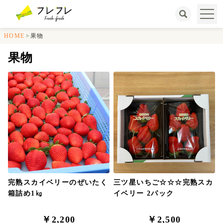
HOME
果物
果物
完熟スカイベリーのぜいたく
三ツ星いちご☆☆☆完熟スカ
箱詰め1㎏
イベリー 2パック
￥2,200
￥2,500