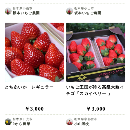
栃木県小山市
栃木県小山市
坂本いちご農園
坂本いちご農園
とちあいか レギュラー
いちご王国が誇る高級大粒イ
チゴ「スカイベリー 」
￥3,000
￥3,000
栃木県日光市
栃木県宇都宮市
0から農業
小山雅史