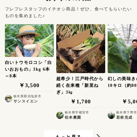
フレフレスタッフのイチオシ商品！ぜひ、食べてもらいたい
ものを集めました♪
白いトウモロコシ「白
いおおもの」3kg 6本
～8本
超希少！江戸時代から
幻しの美味
￥3,500
続く在来種「新里ね
10キロ（約8
ぎ」3㎏
栃木県那須塩原市
￥1,700
￥5,0
サンスイエン
栃木県宇都宮市
栃木県下野
松本農園
若林克成