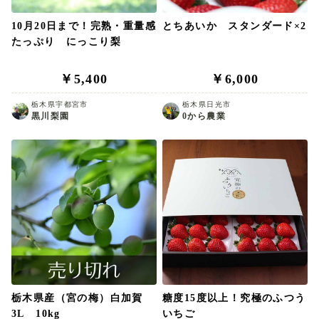
10月20日まで！完熟・重量感
とちあいか スタンダード×2
たっぷり にっこり梨
￥5,400
￥6,000
栃木県宇都宮市
栃木県日光市
黒川梨園
0から農業
栃木県産（宮の梅）白加賀
糖度15度以上！究極のふつう
3L 10kg
いちご