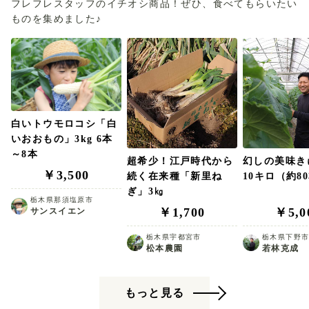
フレフレスタッフのイチオシ商品！ぜひ、食べてもらいたい
ものを集めました♪
白いトウモロコシ「白
いおおもの」3kg 6本
～8本
超希少！江戸時代から
幻しの美味
￥3,500
続く在来種「新里ね
10キロ（約8
ぎ」3㎏
栃木県那須塩原市
￥1,700
￥5,0
サンスイエン
栃木県宇都宮市
栃木県下野
松本農園
若林克成
もっと見る