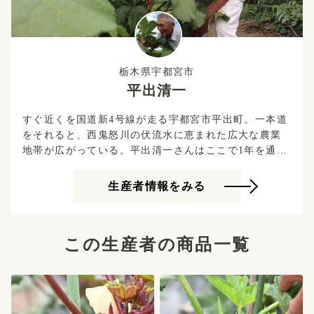
栃木県宇都宮市
平出清一
すぐ近くを国道新4号線が走る宇都宮市平出町。一本道
をそれると、西鬼怒川の伏流水に恵まれた広大な農業
地帯が広がっている。平出清一さんはここで1年を通
じ、約10種類の野菜を生産している。 警察官として定
年まで勤めあげ、定年後本格就農したという平出さ
生産者情報をみる
ん。 定年前までは休日だけ両親とともに兼業農家とし
て働き、その後農業大学校で本格的に農業を学んだ。
ナスやオクラ、カボチャなどさまざまな野菜を育てる
この生産者の商品一覧
平井さんが作る野菜は、とにかく大きくて立派。 それ
も日々野菜一つひとつに目を配り、大切に手入れをし
ているからこそ。 コロナ前から、平出さんの家は近所
の子どもたちが集まるこの地域の集会場のようにもな
っていた。 農業体験やものづくり体験などさまざまな