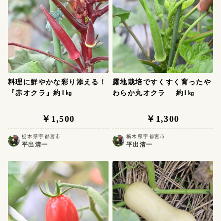
野外活動を通じ、子どもたちに土や自然と触れ合う楽
しさを伝えてきた。 「今でも忘れられない」と語って
くれた失敗も乗り越え、試行錯誤を繰り返しながら、
平出さんは今日も汗を流す。
料理に鮮やかな彩り添える！
露地栽培ですくすく育ったや
『赤オクラ』約1㎏
わらか丸オクラ 約1㎏
￥1,500
￥1,300
栃木県宇都宮市
栃木県宇都宮市
平出清一
平出清一