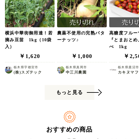
横浜中華街御用達！若
農薬不使用の完熟バタ
高糖度フルー
摘み豆苗 1kg（10袋
ーナッツ♪
『とまおとめ
入）
べ 1kg
￥1,620
￥1,000
￥2,5
栃木県宇都宮市
栃木県真岡市
栃木県鹿沼
(株)スズテック
中三川農園
カキヌマフ
もっと見る
おすすめの商品