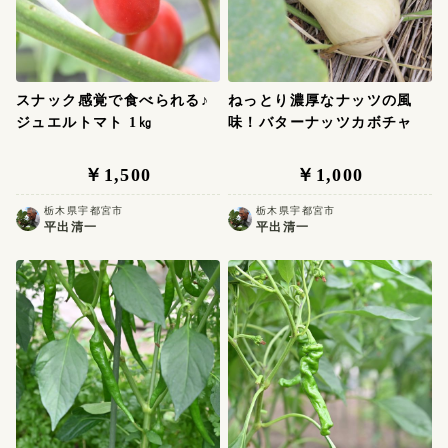
スナック感覚で食べられる♪
ねっとり濃厚なナッツの風
ジュエルトマト 1㎏
味！バターナッツカボチャ
￥1,500
￥1,000
栃木県宇都宮市
栃木県宇都宮市
平出清一
平出清一