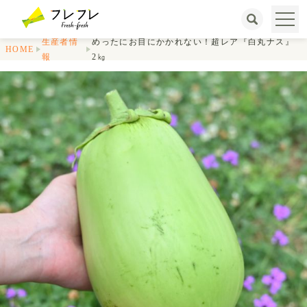
生産者情
めったにお目にかかれない！超レア『白丸ナス』
HOME
報
2㎏