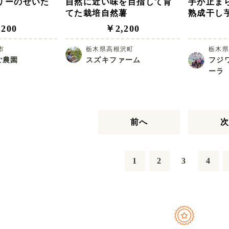
リーのぜいた
自然に近い味を目指して育
手が止ま
てた栽培自然薯
熟成干し芋
200
￥2,200
市
栃木県高根沢町
栃木
ご農園
スズキファーム
フジ
ーラ
前へ
次
1
2
3
4