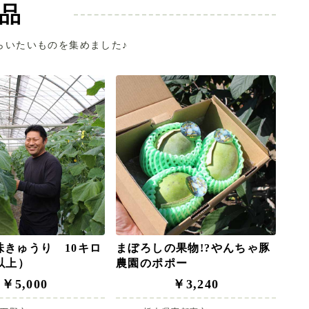
品
らいたいものを集めました♪
味きゅうり 10キロ
まぼろしの果物!?やんちゃ豚
以上）
農園のポポー
￥5,000
￥3,240