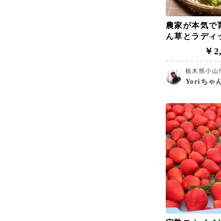
農家が本気で
ん草とラディ
ト
￥2,
栃木県小山
Yoriち