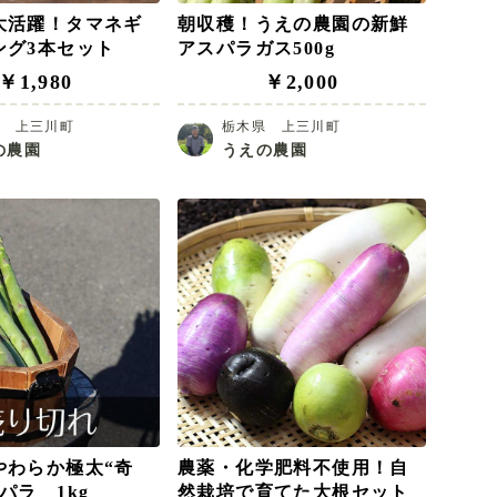
大活躍！タマネギ
朝収穫！うえの農園の新鮮
ング3本セット
アスパラガス500g
￥1,980
￥2,000
県 上三川町
栃木県 上三川町
の農園
うえの農園
やわらか極太“奇
農薬・化学肥料不使用！自
パラ 1kg
然栽培で育てた大根セット