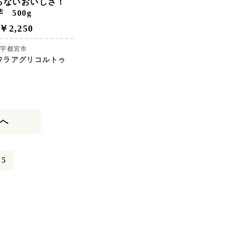
らないおいしさ！
 500g
￥2,250
県宇都宮市
ワラアグリコルトゥ
へ
5