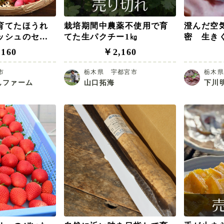
育てたほうれ
栽培期間中農薬不使用で育
澄んだ空
ッシュのセッ
てた生パクチー1㎏
密 生きく
160
￥2,160
市
栃木県 宇都宮市
栃木
ゃんファーム
山口拓海
下川