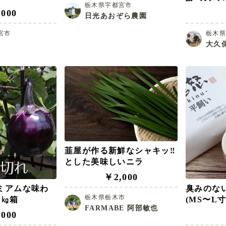
栃木県宇都宮市
000
日光あおぞら農園
宮市
栃木
大久
韮屋が作る新鮮なシャキッ‼️
とした美味しいニラ
￥2,000
ミアムな味わ
臭みのな
栃木県栃木市
5㎏箱
(MS〜L寸
FARMABE 阿部敏也
000