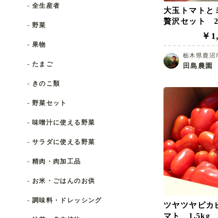
- 全生産者
大玉トマトと
贅沢セット 
- 野菜
￥1,
- 果物
栃木県鹿沼
- たまご
田島農園
- きのこ類
- 野菜セット
- 味噌汁に使える野菜
- サラダに使える野菜
- 精肉・肉加工品
- お米・ごはんのお供
- 調味料・ドレッシング
ツヤツヤピカ
マト 1.5kg