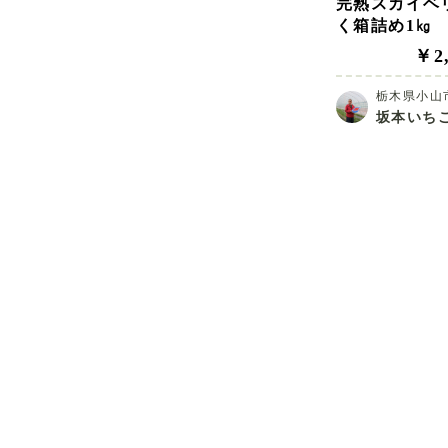
完熟スカイベ
く箱詰め1㎏
￥2,
栃木県小山
坂本いち