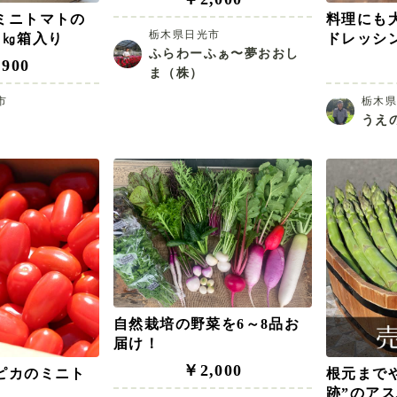
ミニトマトの
料理にも
栃木県日光市
2㎏箱入り
ドレッシ
ふらわーふぁ〜夢おおし
900
ま（株）
市
栃木
うえ
自然栽培の野菜を6～8品お
届け！
￥2,000
ピカのミニト
根元まで
跡”のアス