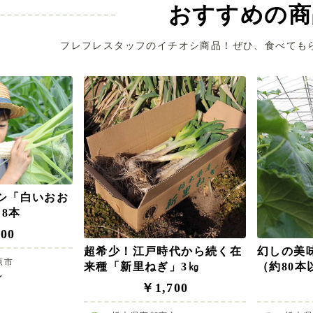
おすすめの商
フレフレスタッフのイチオシ商品！ぜひ、食べても
シ「白いおお
～8本
00
超希少！江戸時代から続く在
幻しの美
原市
来種「新里ねぎ」3㎏
（約80本
ン
￥1,700